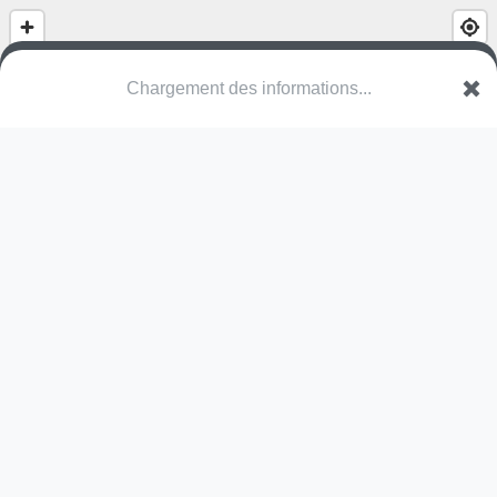
(nom inconnu)
Schaggeleweg
2390 Malle
Une erreur ? Corrigez !
🌍
Découvrez cartes.app !
Pas encore de photo disponible,
postez la vôtre !
Ou tentez
Google Street View
Pas encore de commentaire disponible,
postez le vôtre !