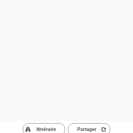
?
Itinéraire
Partager
MapLibre
| ©
OpenStreetMap contributors
200 m