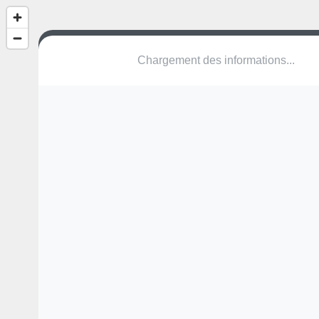
(nom inconnu)
Maststraat
2910 Essen
Une erreur ? Corrigez !
🌍
Découvrez cartes.app !
Pas encore de photo disponible,
postez la vôtre !
Ou tentez
Google Street View
Modules présents (OpenStreetMap)
aire de jeux
table de ping-pong
Pas encore de commentaire disponible,
postez le vôtre !