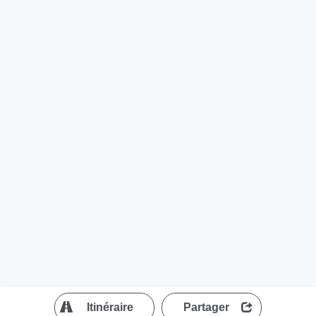
?
Itinéraire
Partager
MapLibre
| ©
OpenStreetMap contributors
200 m