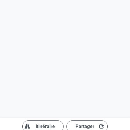
?
Itinéraire
Partager
MapLibre
| ©
OpenStreetMap contributors
200 m