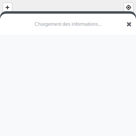
(nom inconnu)
Schöngrünstrasse
4501 Solothurn
Une erreur ? Corrigez !
🌍
Découvrez cartes.app !
Pas encore de photo disponible,
postez la vôtre !
Ou tentez
Google Street View
Pas encore de commentaire disponible,
postez le vôtre !