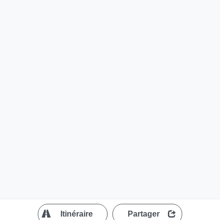
?
Itinéraire
Partager
MapLibre
| ©
OpenStreetMap contributors
200 m