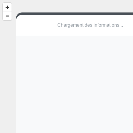
(nom inconnu)
Park & Ride Zone
8902 Ieper
Une erreur ? Corrigez !
🌍
Découvrez cartes.app !
Pas encore de photo disponible,
postez la vôtre !
Ou tentez
Google Street View
Pas encore de commentaire disponible,
postez le vôtre !