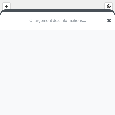
(nom inconnu)
Rue Napoléon Spitz
98714 Papeʻete
Une erreur ? Corrigez !
🌍
Découvrez cartes.app !
Pas encore de photo disponible,
postez la vôtre !
Ou tentez
Google Street View
Modules présents (OpenStreetMap)
terrain multisports
Pas encore de commentaire disponible,
postez le vôtre !