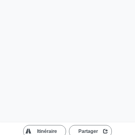
?
Itinéraire
Partager
MapLibre
| ©
OpenStreetMap contributors
300 m