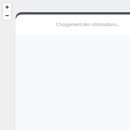
(nom inconnu)
Avenue du Président Coty
14390 Varaville
Une erreur ? Corrigez !
🌍
Découvrez cartes.app !
Pas encore de photo disponible,
postez la vôtre !
Ou tentez
Google Street View
Modules présents (OpenStreetMap)
structure
Pas encore de commentaire disponible,
postez le vôtre !