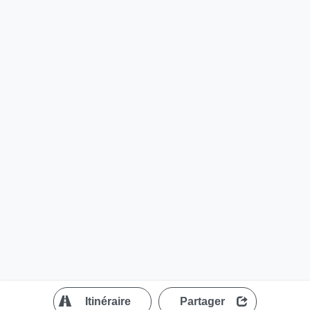
?
Itinéraire
Partager
MapLibre
| ©
OpenStreetMap contributors
200 m