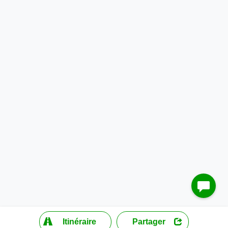
?
Itinéraire
Partager
MapLibre
| ©
OpenStreetMap contributors
200 m