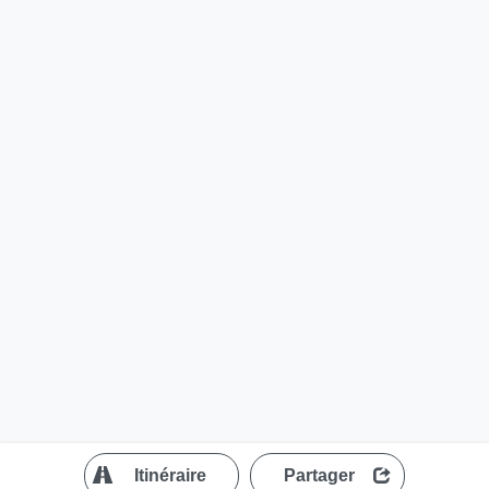
?
Itinéraire
Partager
MapLibre
| ©
OpenStreetMap contributors
200 m