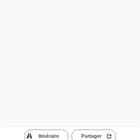
?
Itinéraire
Partager
MapLibre
| ©
OpenStreetMap contributors
200 m