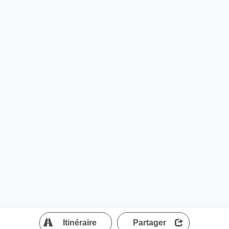
?
Itinéraire
Partager
MapLibre
| ©
OpenStreetMap contributors
200 m