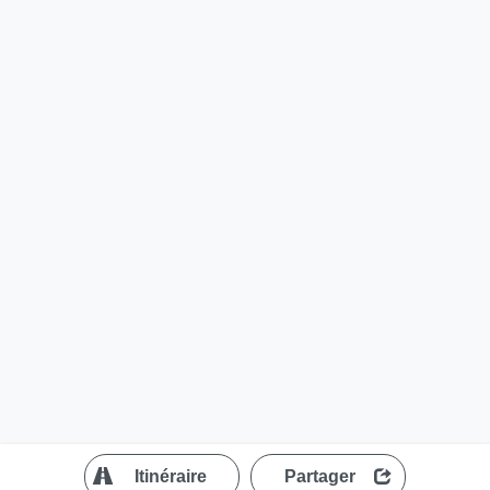
?
Itinéraire
Partager
MapLibre
| ©
OpenStreetMap contributors
200 m