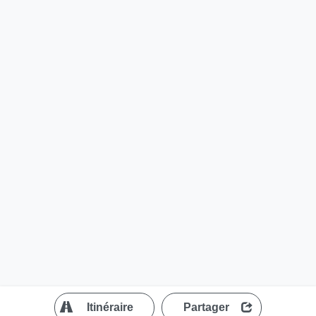
?
Itinéraire
Partager
MapLibre
| ©
OpenStreetMap contributors
200 m