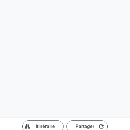
?
Itinéraire
Partager
MapLibre
| ©
OpenStreetMap contributors
200 m