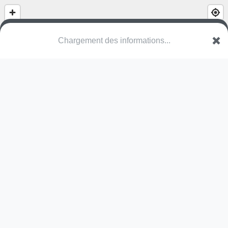
(nom inconnu)
Avenue Mac Orlan
80200 Péronne
Une erreur ? Corrigez !
🌍
Découvrez cartes.app !
Pas encore de photo disponible,
postez la vôtre !
Ou tentez
Google Street View
Pas encore de commentaire disponible,
postez le vôtre !