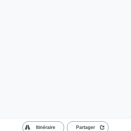
?
Itinéraire
Partager
MapLibre
| ©
OpenStreetMap contributors
200 m