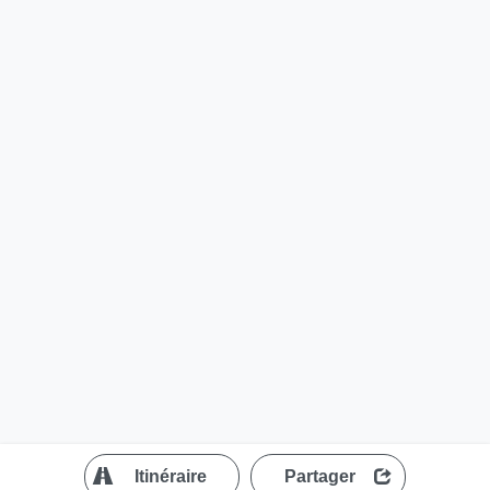
?
Itinéraire
Partager
MapLibre
| ©
OpenStreetMap contributors
200 m