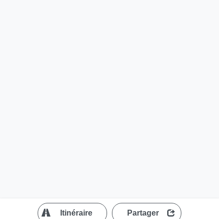
?
Itinéraire
Partager
MapLibre
| ©
OpenStreetMap contributors
200 m