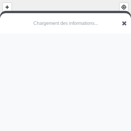
(nom inconnu)
Rue des Carrières
80260 Naours
Une erreur ? Corrigez !
🌍
Découvrez cartes.app !
Pas encore de photo disponible,
postez la vôtre !
Ou tentez
Google Street View
Pas encore de commentaire disponible,
postez le vôtre !