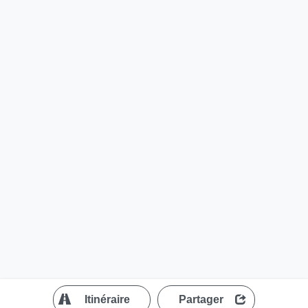
?
Itinéraire
Partager
MapLibre
| ©
OpenStreetMap contributors
200 m