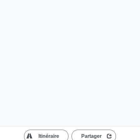
?
Itinéraire
Partager
MapLibre
| ©
OpenStreetMap contributors
200 m