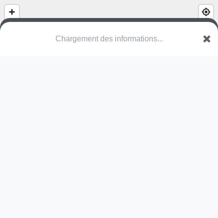
(nom inconnu)
VWV Wingene
Une erreur ? Corrigez !
🌍
Découvrez cartes.app !
Pas encore de photo disponible,
postez la vôtre !
Ou tentez
Google Street View
Pas encore de commentaire disponible,
postez le vôtre !