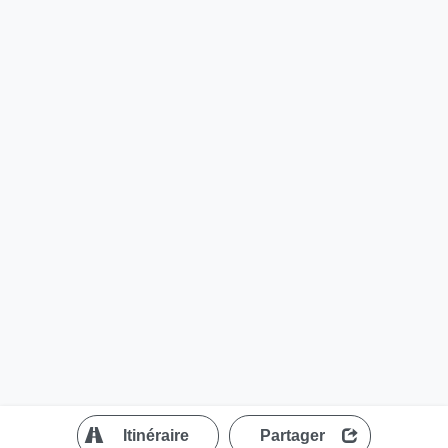
?
Itinéraire
Partager
MapLibre
| ©
OpenStreetMap contributors
200 m