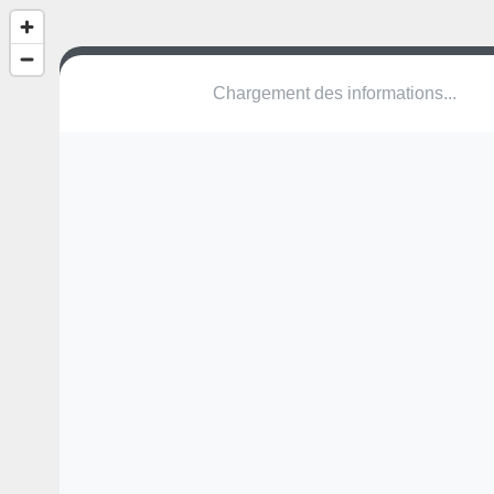
(nom inconnu)
Avenue du Maréchal Joffre
76210 Bolbec
Une erreur ? Corrigez !
🌍
Découvrez cartes.app !
Pas encore de photo disponible,
postez la vôtre !
Ou tentez
Google Street View
Modules présents (OpenStreetMap)
terrain multisports
Pas encore de commentaire disponible,
postez le vôtre !