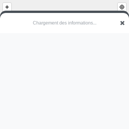
Square de la Peupleraie
Avenue de Normandie
67029 Strasbourg
Une erreur ? Corrigez !
🌍
Découvrez cartes.app !
Pas encore de photo disponible,
postez la vôtre !
Ou tentez
Google Street View
Modules présents (OpenStreetMap)
table de ping-pong
Pas encore de commentaire disponible,
postez le vôtre !