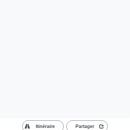
?
Itinéraire
Partager
MapLibre
| ©
OpenStreetMap contributors
200 m