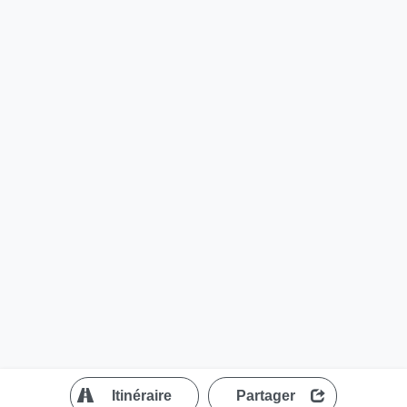
?
Itinéraire
Partager
MapLibre
| ©
OpenStreetMap contributors
200 m