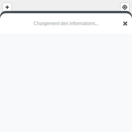
(nom inconnu)
Heikensstraat
3520 Zonhoven
Une erreur ? Corrigez !
🌍
Découvrez cartes.app !
Pas encore de photo disponible,
postez la vôtre !
Ou tentez
Google Street View
Pas encore de commentaire disponible,
postez le vôtre !