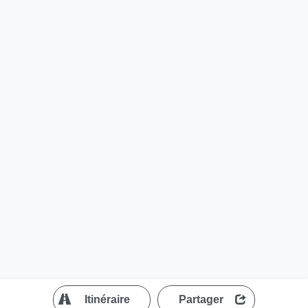
?
Itinéraire
Partager
MapLibre
| ©
OpenStreetMap contributors
200 m