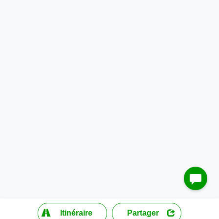
?
Itinéraire
Partager
MapLibre
| ©
OpenStreetMap contributors
200 m