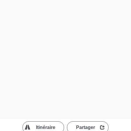
?
Itinéraire
Partager
MapLibre
| ©
OpenStreetMap contributors
200 m