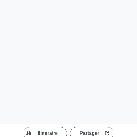
?
Itinéraire
Partager
MapLibre
| ©
OpenStreetMap contributors
200 m