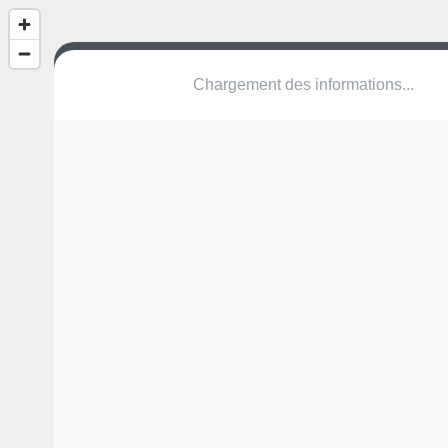
(nom inconnu)
Chemin du Moulin
10220 Rouilly-Sacey
Une erreur ? Corrigez !
🌍
Découvrez cartes.app !
Pas encore de photo disponible,
postez la vôtre !
Ou tentez
Google Street View
Modules présents (OpenStreetMap)
terrain multisports
Pas encore de commentaire disponible,
postez le vôtre !