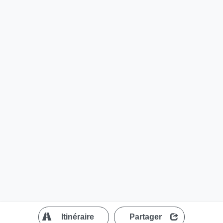
?
Itinéraire
Partager
MapLibre
| ©
OpenStreetMap contributors
200 m