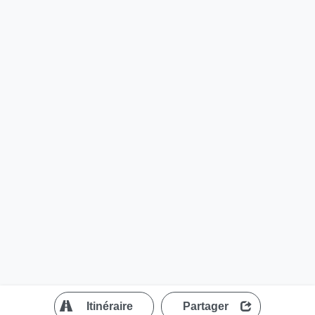
?
Itinéraire
Partager
MapLibre
| ©
OpenStreetMap contributors
200 m