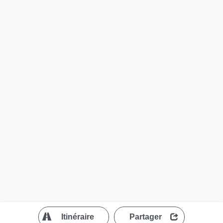
?
Itinéraire
Partager
MapLibre
| ©
OpenStreetMap contributors
200 m