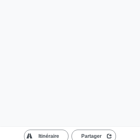
?
Itinéraire
Partager
MapLibre
| ©
OpenStreetMap contributors
200 m