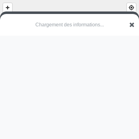
(nom inconnu)
Allée du Parc
37270 Larçay
Une erreur ? Corrigez !
🌍
Découvrez cartes.app !
Pas encore de photo disponible,
postez la vôtre !
Ou tentez
Google Street View
Modules présents (OpenStreetMap)
station de fitness
Pas encore de commentaire disponible,
postez le vôtre !