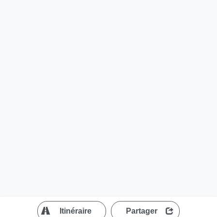
?
Itinéraire
Partager
MapLibre
| ©
OpenStreetMap contributors
200 m