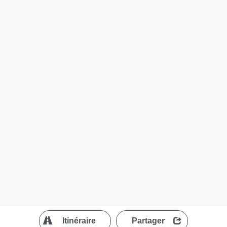
?
Itinéraire
Partager
MapLibre
| ©
OpenStreetMap contributors
200 m