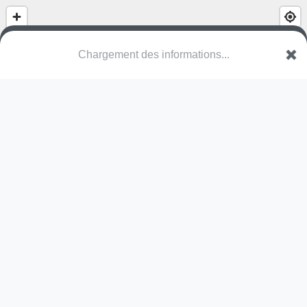
Gymnase Saint-Joseph
Boulevard de la Marne
89000 Auxerre
Une erreur ? Corrigez !
🌍
Découvrez cartes.app !
Pas encore de photo disponible,
postez la vôtre !
Ou tentez
Google Street View
Modules présents (OpenStreetMap)
terrain multisports
Pas encore de commentaire disponible,
postez le vôtre !