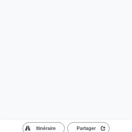
?
Itinéraire
Partager
MapLibre
| ©
OpenStreetMap contributors
200 m