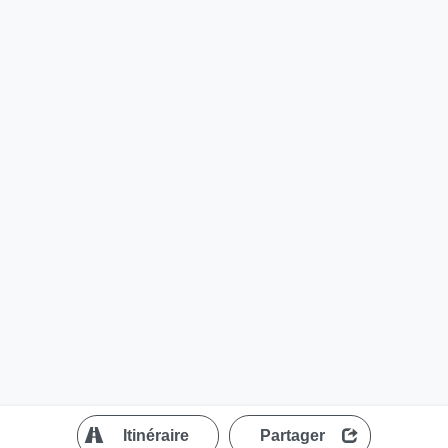
?
Itinéraire
Partager
MapLibre
| ©
OpenStreetMap contributors
200 m