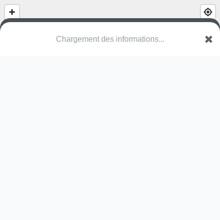
Parc du Saint-Bonnet la Rivière
Impasse de la Halle
19130 Saint-Bonnet-la-Rivière
Une erreur ? Corrigez !
🌍
Découvrez cartes.app !
Pas encore de photo disponible,
postez la vôtre !
Ou tentez
Google Street View
Pas encore de commentaire disponible,
postez le vôtre !