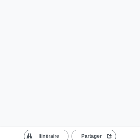
?
Itinéraire
Partager
MapLibre
| ©
OpenStreetMap contributors
200 m