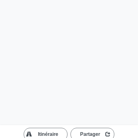
?
Itinéraire
Partager
MapLibre
| ©
OpenStreetMap contributors
200 m