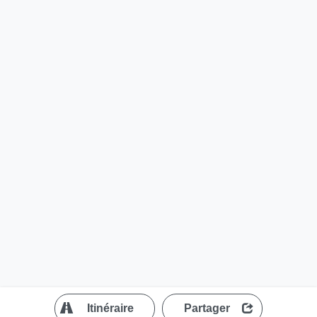
?
Itinéraire
Partager
MapLibre
| ©
OpenStreetMap contributors
200 m