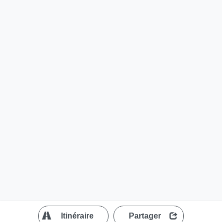
?
Itinéraire
Partager
MapLibre
| ©
OpenStreetMap contributors
200 m