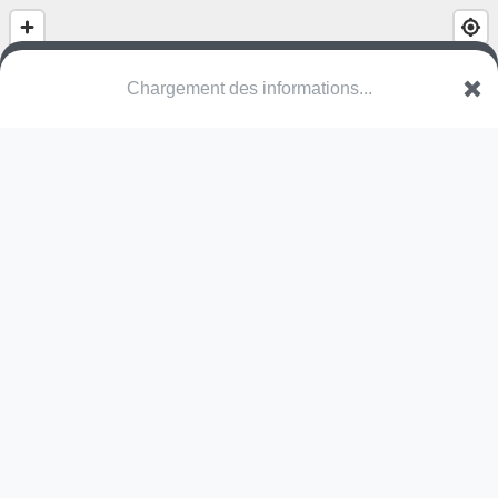
(nom inconnu)
Sente de Saint-Germain
95380 Villeron
Une erreur ? Corrigez !
🌍
Découvrez cartes.app !
Pas encore de photo disponible,
postez la vôtre !
Ou tentez
Google Street View
Pas encore de commentaire disponible,
postez le vôtre !