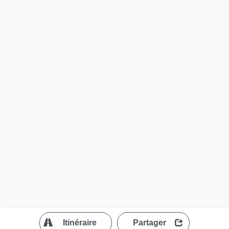
?
Itinéraire
Partager
MapLibre
| ©
OpenStreetMap contributors
200 m