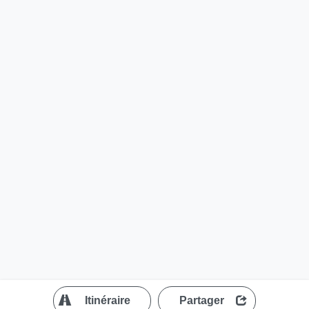
?
Itinéraire
Partager
MapLibre
| ©
OpenStreetMap contributors
200 m