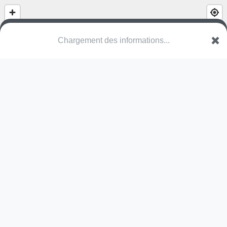
(nom inconnu)
Windmolenstraat
8820 Torhout
Une erreur ? Corrigez !
🌍
Découvrez cartes.app !
Pas encore de photo disponible,
postez la vôtre !
Ou tentez
Google Street View
Pas encore de commentaire disponible,
postez le vôtre !