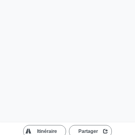
?
Itinéraire
Partager
MapLibre
| ©
OpenStreetMap contributors
200 m