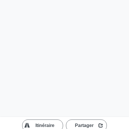
?
Itinéraire
Partager
MapLibre
| ©
OpenStreetMap contributors
200 m