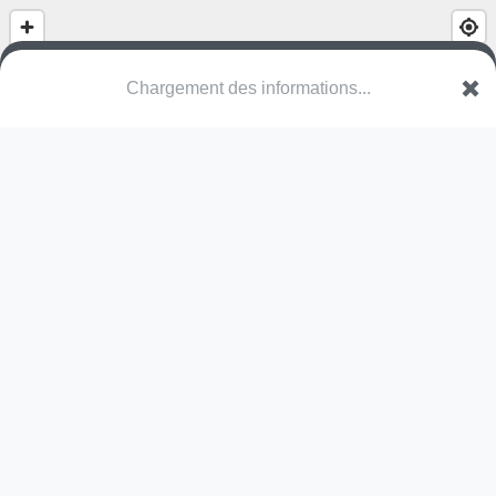
(nom inconnu)
Rue du Champ Bellay
49500 Segré-en-Anjou Bleu
Une erreur ? Corrigez !
🌍
Découvrez cartes.app !
Pas encore de photo disponible,
postez la vôtre !
Ou tentez
Google Street View
Pas encore de commentaire disponible,
postez le vôtre !