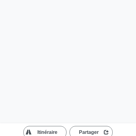
?
Itinéraire
Partager
MapLibre
| ©
OpenStreetMap contributors
200 m