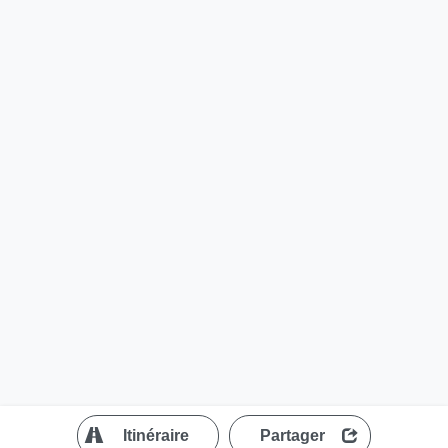
?
Itinéraire
Partager
MapLibre
| ©
OpenStreetMap contributors
200 m