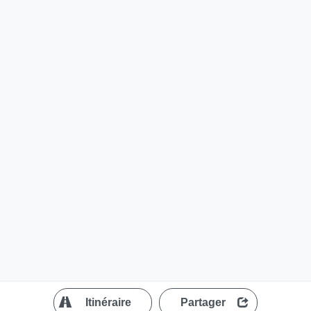
?
Itinéraire
Partager
MapLibre
| ©
OpenStreetMap contributors
200 m