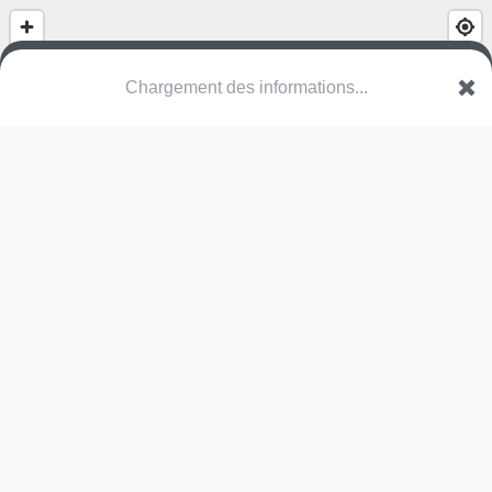
Parc Maurice Berteaux
Boulevard Maurice Berteaux
95160 Montmorency
Une erreur ? Corrigez !
🌍
Découvrez cartes.app !
Pas encore de photo disponible,
postez la vôtre !
Ou tentez
Google Street View
Pas encore de commentaire disponible,
postez le vôtre !