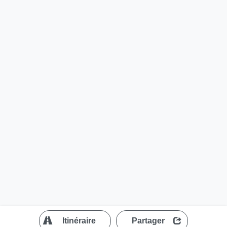
?
Itinéraire
Partager
MapLibre
| ©
OpenStreetMap contributors
200 m